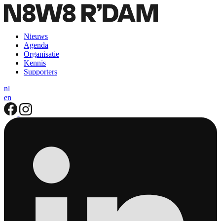
Nieuws
Agenda
Organisatie
Kennis
Supporters
nl
en