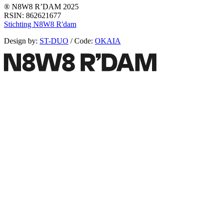
® N8W8 R’DAM 2025
RSIN: 862621677
Stichting N8W8 R'dam
Design by:
ST-DUO
/ Code:
OKAIA